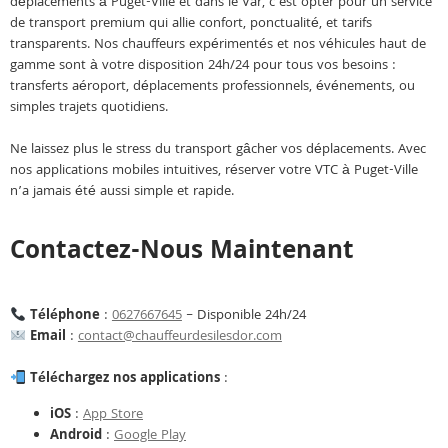
déplacements à Puget-Ville et dans le Var, c’est opter pour un service
de transport premium qui allie confort, ponctualité, et tarifs
transparents. Nos chauffeurs expérimentés et nos véhicules haut de
gamme sont à votre disposition 24h/24 pour tous vos besoins :
transferts aéroport, déplacements professionnels, événements, ou
simples trajets quotidiens.
Ne laissez plus le stress du transport gâcher vos déplacements. Avec
nos applications mobiles intuitives, réserver votre VTC à Puget-Ville
n’a jamais été aussi simple et rapide.
Contactez-Nous Maintenant
Téléphone
:
0627667645
– Disponible 24h/24
Email
:
contact@chauffeurdesilesdor.com
Téléchargez nos applications
:
iOS
:
App Store
Android
:
Google Play